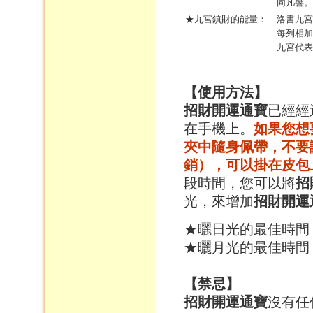
同凡響。
★九宮鎮財的能量：
洛書九宮
每列相加
九宮代表
【使用方法】
招財開運通寶
已經經
在手機上。
如果您想
夾中隨身佩帶，不要
銷），可以掛在皮包
段時間，您可以將
招
光，來增加
招財開運
★曬日光的最佳時間
★曬月光的最佳時間
【禁忌】
招財開運通寶
沒有任