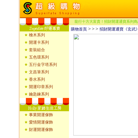
龍行十方大富貴！招財開運通寶系列商
>
>
>
購物首頁
招財開運通寶《玄武
檜木系列
開運卡系列
套裝組合
五色環系列
五行金字塔系列
文昌筆系列
香水系列
開運印章系列
鑰匙鍊系列
事業開運傢飾
愛情開運傢飾
財運開運傢飾