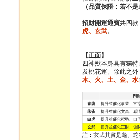
（品質保證：若不是
招財開運通寶
共四款
虎、玄武
。
【正面】
四神獸本身具有獨特
及桃花運。除此之外
木、火、土、金、水
四
青龍
提升並催化事業、官
朱雀
提升並催化文昌、感
白虎
提升並催化權勢、自
玄武
提升並催化正財、偏
註：玄武其實是龜、蛇