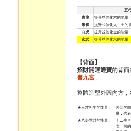
五
青龍
提升並催化木的能量
朱雀
提升並催化火、土的
白虎
提升並催化金的能量
玄武
提升並催化水的能量
【背面】
招財開運通寶
的背面
書九宮
。
整體造型外圓內方，
★三才相生的能量：
外部的圓
量，代表
★八卦求財的能量：
十二生肖
表一切的